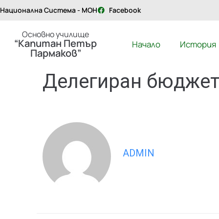
Национална Система - МОН
Facebook
Основно училище
“Капитан Петър
Начало
История
Пармаков”
Делегиран бюджет 
ADMIN