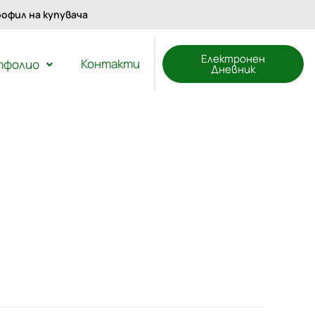
офил на купувача
Електронен
Контакти
тфолио
Дневник