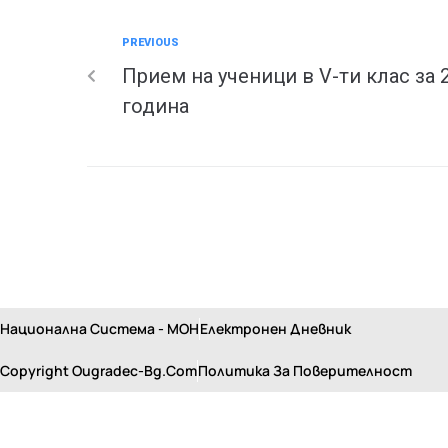
PREVIOUS
Прием на ученици в V-ти клас за 
година
Национална Система - МОН
Електронен Дневник
Copyright Ougradec-Bg.com
Политика За Поверителност