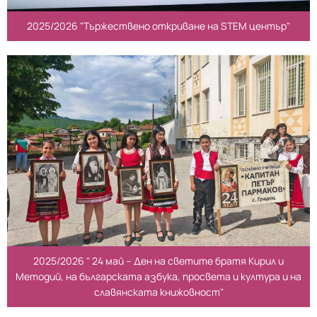
2025/2026 "Тържествено откриване на STEM център"
2025/2026 " 24 май – Ден на светите братя Кирил и
Методий, на българската азбука, просвета и култура и на
славянската книжовност"