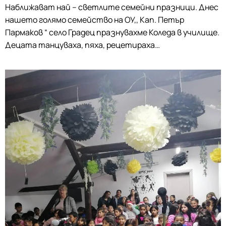
Наближават най – светлите семейни празници. Днес
нашето голямо семейство на ОУ,, Кап. Петър
Пармаков “ село Градец празнувахме Коледа в училище.
Децата танцуваха, пяха, рецетираха…