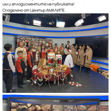
им и аплодисментите на публиката!
Споделено от Център АМАЛИПЕ.