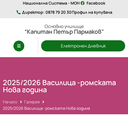
Национална Система - МОН
Facebook
Директор: 0878 79 20 30
Профил на купувача
Основно училище
“Капитан Петър Пармаков”
Електронен Дневник
2025/2026 Василица -ромската
Нова година
Начало
Галерия
2025/2026 Василица -ромската Нова година