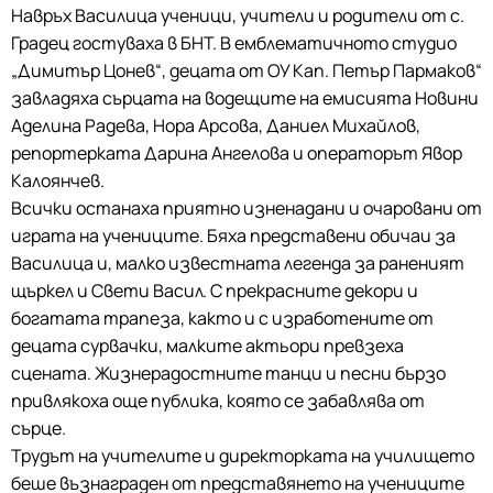
Навръх Василица ученици, учители и родители от с.
Градец гостуваха в БНТ. В емблематичното студио
„Димитър Цонев“, децата от ОУ Кап. Петър Пармаков“
завладяха сърцата на водещите на емисията Новини
Аделина Радева, Нора Арсова, Даниел Михайлов,
репортерката Дарина Ангелова и операторът Явор
Калоянчев.
Всички останаха приятно изненадани и очаровани от
играта на учениците. Бяха представени обичаи за
Василица и, малко известната легенда за раненият
щъркел и Свети Васил. С прекрасните декори и
богатата трапеза, както и с изработените от
децата сурвачки, малките актьори превзеха
сцената. Жизнерадостните танци и песни бързо
привлякоха още публика, която се забавлява от
сърце.
Трудът на учителите и директорката на училището
беше възнаграден от представянето на учениците