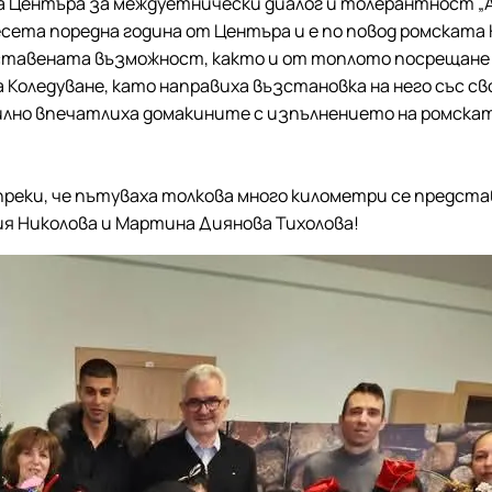
 Центъра за междуетнически диалог и толерантност „Ам
сета поредна година от Центъра и е по повод ромската Н
оставената възможност, както и от топлото посрещане
 Коледуване, като направиха възстановка на него със сво
 силно впечатлиха домакините с изпълнението на ромска
реки, че пътуваха толкова много километри се предста
я Николова и Мартина Диянова Тихолова!