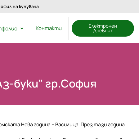
офил на купувача
Електронен
Контакти
тфолио
Дневник
Аз-буки" гр.София
Ромската Нова година – Василица. През тази година