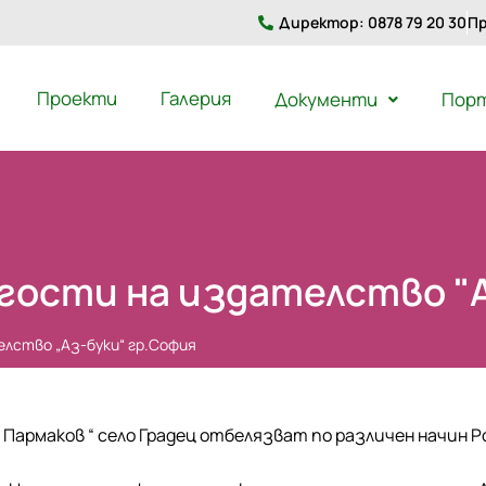
Директор: 0878 79 20 30
Пр
Проекти
Галерия
Документи
Пор
 гости на издателство "
елство „Аз-буки“ гр.София
р Пармаков “ село Градец отбелязват по различен начин 