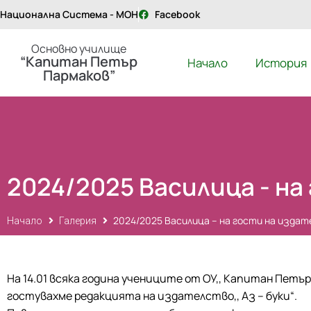
Национална Система - МОН
Facebook
Основно училище
“Капитан Петър
Начало
История
Пармаков”
2024/2025 Василица - на
2024/2025 Василица – на гости на издат
Начало
Галерия
На 14.01 всяка година учениците от ОУ,, Капитан Петъ
гостувахме редакцията на издателство,, Аз – буки“.