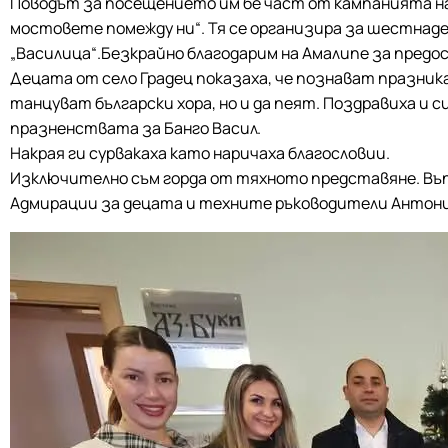
Поводът за посещението им бе част от кампанията на
мостовете помежду ни“. Тя се организира за шестнаде
„Василица“.Безкрайно благодарим на Амалипе за пред
Децата от село Градец показаха, че познават празника
танцуват български хора, но и да пеят. Поздравиха и
празненствата за Банго Васил.
Накрая ги сурвакаха като наричаха благословии.
Изключително съм горда от тяхното представяне. Въп
Адмирации за децата и техните ръководители Антони