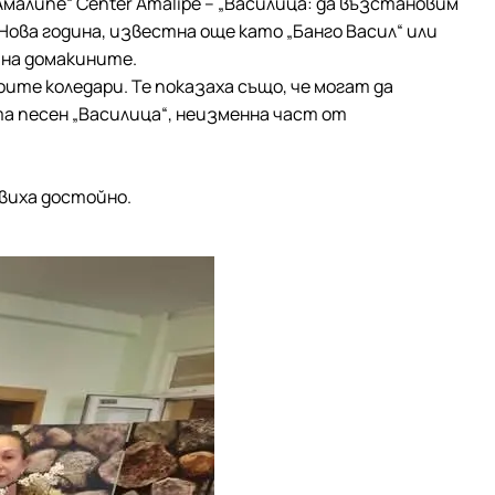
алипе“ Center Amalipe – „Василица: да възстановим
ова година, известна още като „Банго Васил“ или
 на домакините.
ите коледари. Те показаха също, че могат да
та песен „Василица“, неизменна част от
виха достойно.