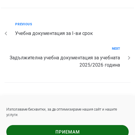
PREVIOUS
Учебна документация за I-ви срок
NEXT
Задължителна учебна документация за учебната
2025/2026 година
Основно училище
“Капитан Петър Пармаков”
Използваме бисквитки, за да оптимизираме нашия сайт и нашите
услуги.
Facebook
ПРИЕМАМ